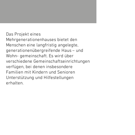
Das Projekt eines
Mehrgenerationenhauses bietet den
Menschen eine langfristig angelegte,
generationenübergreifende Haus – und
Wohn- gemeinschaft. Es wird über
verschiedene Gemeinschaftseinrichtungen
verfügen, bei denen insbesondere
Familien mit Kindern und Senioren
Unterstützung und Hilfestellungen
erhalten.
Die Genossenschaft
Generationensolidarität realisiert eine
Wohnanlage mit rund 54 Wohnungen in
allen Größen, mit veränderbaren
Grundrissen sowie in barrierefreier und
teilweise rollstuhlgerechter Bauweise. Die
Wohnungen sind durchweg öffentlich
gefördert und werden €6,25/qm Kaltmiete